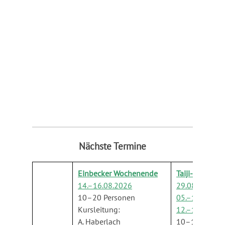
Nächste Termine
Einbecker Wochenende
Taiji-Reisen Ju
14.–16.08.2026
29.08.– 05.09
10–20 Personen
05.–12.09.
20
Kursleitung:
12.–19.09.20
A. Haberlach
10–16 Perso